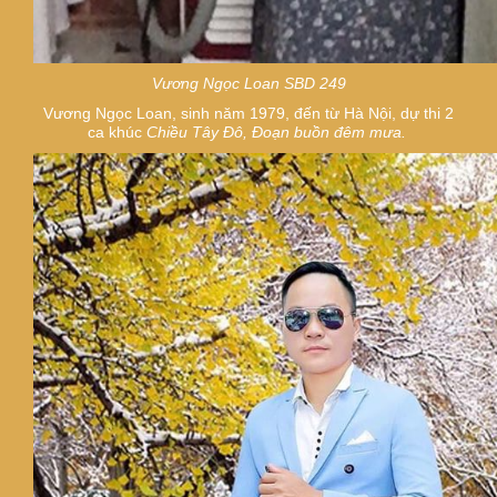
Vương Ngọc Loan SBD 249
Vương Ngọc Loan, sinh năm 1979, đến từ Hà Nội, dự thi 2
ca khúc
Chiều Tây Đô, Đoạn buồn đêm mưa.