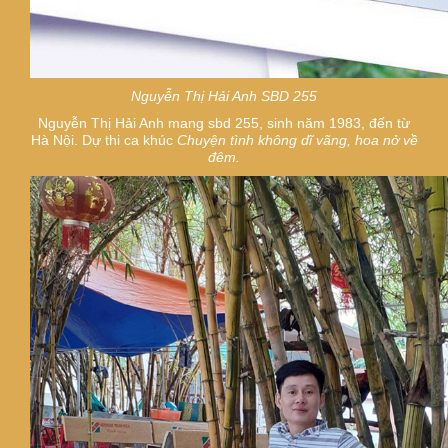
Nguyễn Thị Hải Anh SBD 255
Nguyễn Thị Hải Anh mang sbd 255, sinh năm 1983, đến từ
Hà Nội. Dự thi ca khúc
Chuyện tình không dĩ vãng, hoa nở về
đêm.