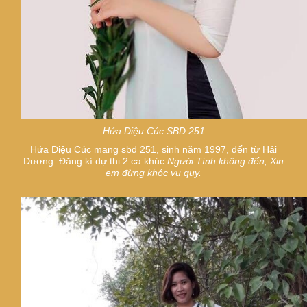
Hứa Diệu Cúc SBD 251
Hứa Diệu Cúc mang sbd 251, sinh năm 1997, đến từ Hải
Dương. Đăng kí dự thi 2 ca khúc
Người Tình không đến, Xin
em đừng khóc vu quy.