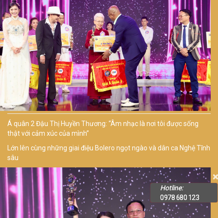
Á quân 2 Đậu Thị Huyền Thương: “Âm nhạc là nơi tôi được sống
thật với cảm xúc của mình”
Lớn lên cùng những giai điệu Bolero ngọt ngào và dân ca Nghệ Tĩnh
sâu
×
Hotline:
0978 680 123