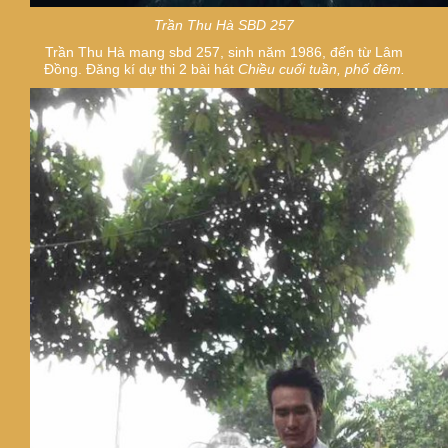
Trần Thu Hà SBD 257
Trần Thu Hà mang sbd 257, sinh năm 1986, đến từ Lâm
Đồng. Đăng kí dự thi 2 bài hát
Chiều cuối tuần, phố đêm.