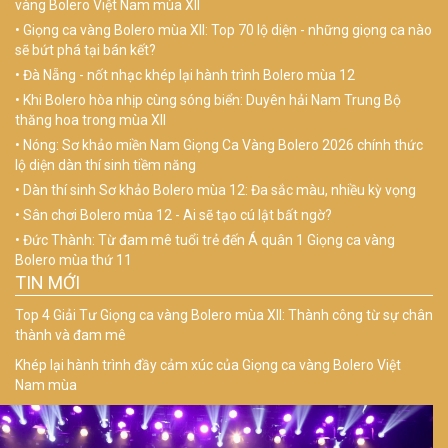
vàng Bolero Việt Nam mùa XII
Giọng ca vàng Bolero mùa XII: Top 70 lộ diện - những giọng ca nào
sẽ bứt phá tại bán kết?
Đà Nẵng - nốt nhạc khép lại hành trình Bolero mùa 12
Khi Bolero hòa nhịp cùng sóng biển: Duyên hải Nam Trung Bộ
thăng hoa trong mùa XII
Nóng: Sơ khảo miền Nam Giọng Ca Vàng Bolero 2026 chính thức
lộ diện dàn thí sinh tiềm năng
Dàn thí sinh Sơ khảo Bolero mùa 12: Đa sắc màu, nhiều kỳ vọng
Sân chơi Bolero mùa 12 - Ai sẽ tạo cú lật bất ngờ?
Đức Thành: Từ đam mê tuổi trẻ đến Á quân 1 Giọng ca vàng
Bolero mùa thứ 11
TIN MỚI
Top 4 Giải Tư Giọng ca vàng Bolero mùa XII: Thành công từ sự chân
thành và đam mê
Khép lại hành trình đầy cảm xúc của Giọng ca vàng Bolero Việt
Nam mùa