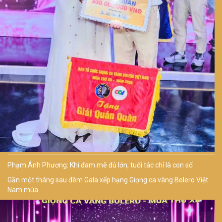
Phạm Ánh Phương: Khi đam mê đủ lớn, tuổi tác chỉ là con số
Gần một tháng sau đêm Gala xếp hạng Giọng ca vàng Bolero Việt
Nam mùa