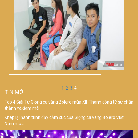
1
2
3
4
TIN MỚI
Top 4 Giải Tư Giọng ca vàng Bolero mùa XII: Thành công từ sự chân
thành và đam mê
Khép lại hành trình đầy cảm xúc của Giọng ca vàng Bolero Việt
Nam mùa