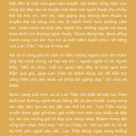
biết đến là một nhà giáo tâm huyết, âm thầm cống hiến cho
công tác đào tạo và truyền lửa đam mê nghệ thuật cho nhiều
thế hệ học trò. Với chị, việc giảng dạy không đơn thuần là
truyền đạt kỹ năng mà còn là hành trình nuôi dưỡng cảm
xúc, nhân cách và tình yêu nghề cho những người trẻ đang
theo đuổi con đường nghệ thuật.
“Được đứng lớp, được đồng
hành cùng các em học trò là một niềm hạnh phúc rất riêng
của Lan Trần,”
nữ ca sĩ chia sẻ.
Nữ ca sĩ cũng gửi lời cảm ơn đến những người luôn âm thầm
ủng hộ mình trong cả hai vai trò – người nghệ sĩ và người
thầy.
“Mỗi lời chúc, mỗi sự quan tâm đều là món quà tinh
thần quý giá, giúp Lan Trần có thêm động lực để tiếp tục
cống hiến cho âm nhạc và công tác giảng dạy,”
chị chia sẻ
thêm.
Bước sang tuổi mới, ca sĩ Lan Trần cho biết sẽ tiếp tục theo
đuổi con đường nghệ thuật bằng tất cả tâm huyết, song song
với việc đào tạo và dìu dắt các thế hệ trẻ.
“Lan Trần mong
muốn được gặp gỡ khán giả nhiều hơn trên sân khấu và tiếp
tục lan tỏa những giá trị đẹp của dòng nhạc Bolero trong đời
sống âm nhạc hôm nay,”
nữ ca sĩ bày tỏ. Với sự bền bỉ, tử tế
và tình yêu nghề sâu sắc, Lan Trần đang ngày càng khẳng