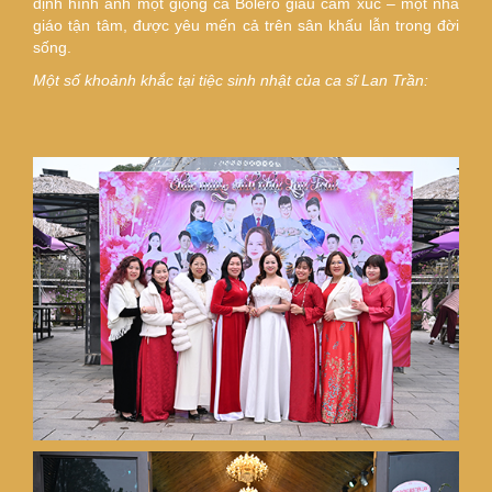
định hình ảnh một giọng ca Bolero giàu cảm xúc – một nhà
giáo tận tâm, được yêu mến cả trên sân khấu lẫn trong đời
sống.
Một số khoảnh khắc tại tiệc sinh nhật của ca sĩ Lan Trần: