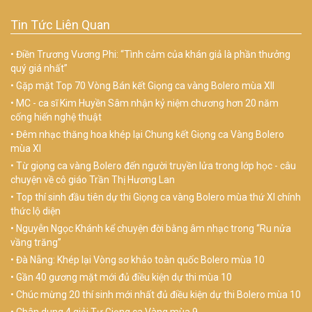
Tin Tức Liên Quan
Điền Trương Vương Phi: “Tình cảm của khán giả là phần thưởng
quý giá nhất”
Gặp mặt Top 70 Vòng Bán kết Giọng ca vàng Bolero mùa XII
MC - ca sĩ Kim Huyền Sâm nhận kỷ niệm chương hơn 20 năm
cống hiến nghệ thuật
Đêm nhạc thăng hoa khép lại Chung kết Giọng ca Vàng Bolero
mùa XI
Từ giọng ca vàng Bolero đến người truyền lửa trong lớp học - câu
chuyện về cô giáo Trần Thị Hương Lan
Top thí sinh đầu tiên dự thi Giọng ca vàng Bolero mùa thứ XI chính
thức lộ diện
Nguyễn Ngọc Khánh kể chuyện đời bằng âm nhạc trong “Ru nửa
vầng trăng”
Đà Nẵng: Khép lại Vòng sơ khảo toàn quốc Bolero mùa 10
Gần 40 gương mặt mới đủ điều kiện dự thi mùa 10
Chúc mừng 20 thí sinh mới nhất đủ điều kiện dự thi Bolero mùa 10
Chân dung 4 giải Tư Giọng ca Vàng mùa 9