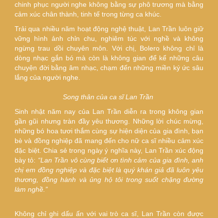
chinh phục người nghe không bằng sự phô trương mà bằng
cảm xúc chân thành, tinh tế trong từng ca khúc.
Trải qua nhiều năm hoạt động nghệ thuật, Lan Trần luôn giữ
vững hình ảnh chỉn chu, nghiêm túc với nghề và không
ngừng trau dồi chuyên môn. Với chị, Bolero không chỉ là
dòng nhạc gắn bó mà còn là không gian để kể những câu
chuyện đời bằng âm nhạc, chạm đến những miền ký ức sâu
lắng của người nghe.
Song thân của ca sĩ Lan Trần
Sinh nhật năm nay của Lan Trần diễn ra trong không gian
gần gũi nhưng tràn đầy yêu thương. Những lời chúc mừng,
những bó hoa tươi thắm cùng sự hiện diện của gia đình, bạn
bè và đồng nghiệp đã mang đến cho nữ ca sĩ nhiều cảm xúc
đặc biệt. Chia sẻ trong ngày ý nghĩa này, Lan Trần xúc động
bày tỏ:
“Lan Trần vô cùng biết ơn tình cảm của gia đình, anh
chị em đồng nghiệp và đặc biệt là quý khán giả đã luôn yêu
thương, đồng hành và ủng hộ tôi trong suốt chặng đường
làm nghề.”
Không chỉ ghi dấu ấn với vai trò ca sĩ, Lan Trần còn được