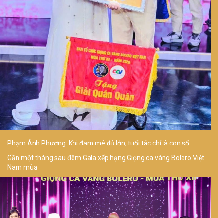
Phạm Ánh Phương: Khi đam mê đủ lớn, tuổi tác chỉ là con số
Gần một tháng sau đêm Gala xếp hạng Giọng ca vàng Bolero Việt
Nam mùa