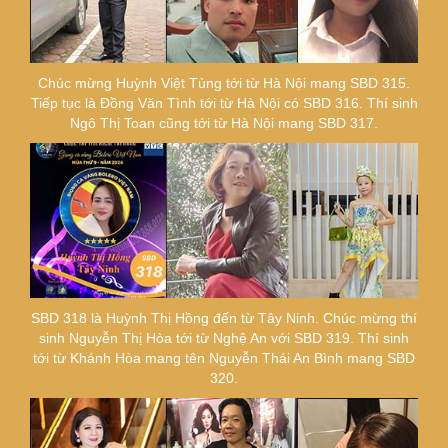
Chúc mừng Huỳnh Việt Tùng tới từ Hà Nội mang SBD 315.
Tiếp tục là Đồng Văn Tình tới từ Hà Nội có SBD 316. Thí sinh
Ngô Thị Toan cũng tới từ Hà Nội mang SBD 317.
SBD 318 là Huỳnh Thị Hồng đến từ Tây Ninh. Chúc mừng thí
sinh Nguyễn Thị Hòa tới từ Nghệ An với SBD 319. Thí sinh
tới từ Khánh Hòa mang tên Nguyễn Thái An Bình mang SBD
320.