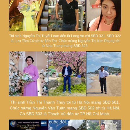
Thí sinh Nguyễn Thị Tuyết Loan đến từ Long An với SBD 321. SBD 322
là Lưu Tâm Cử tới từ Bến Tre. Chúc mừng Nguyễn Thị Kim Phụng tới
từ Nha Trang mang SBD 323.
Thí sinh Trần Thị Thanh Thủy tới từ Hà Nội mang SBD 501.
Chúc mừng Nguyễn Văn Tuân mang SBD 502 tới từ Hà Nội.
Có SBD 503 là Thạch Vũ đến từ TP Hồ Chí Minh.