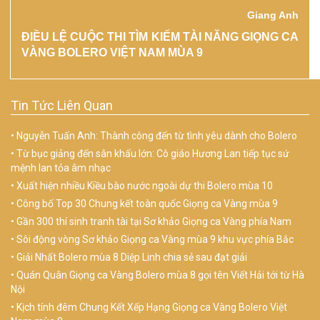
Giang Anh
ĐIỀU LỆ CUỘC THI TÌM KIẾM TÀI NĂNG GIỌNG CA
VÀNG BOLERO VIỆT NAM MÙA 9
Tin Tức Liên Quan
Nguyễn Tuấn Anh: Thành công đến từ tình yêu dành cho Bolero
Từ bục giảng đến sân khấu lớn: Cô giáo Hương Lan tiếp tục sứ
mệnh lan tỏa âm nhạc
Xuất hiện nhiều Kiều bào nước ngoài dự thi Bolero mùa 10
Công bố Top 30 Chung kết toàn quốc Giọng ca Vàng mùa 9
Gần 300 thí sinh tranh tài tại Sơ khảo Giọng ca Vàng phía Nam
Sôi động vòng Sơ khảo Giọng ca Vàng mùa 9 khu vực phía Bắc
Giải Nhất Bolero mùa 8 Diệp Linh chia sẻ sau đạt giải
Quán Quân Giọng ca Vàng Bolero mùa 8 gọi tên Viết Hải tới từ Hà
Nội
Kịch tính đêm Chung Kết Xếp Hạng Giọng ca Vàng Bolero Việt