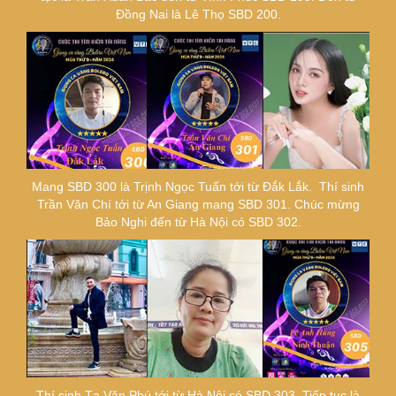
Đồng Nai là Lê Thọ SBD 200.
Mang SBD 300 là Trịnh Ngọc Tuấn tới từ Đắk Lắk. Thí sinh
Trần Văn Chí tới từ An Giang mang SBD 301. Chúc mừng
Bảo Nghi đến từ Hà Nội có SBD 302.
Thí sinh Tạ Văn Phú tới từ Hà Nội có SBD 303. Tiếp tục là