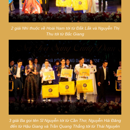
2 giải Nhì thuộc về
Hoài Nam tới từ Đắk Lắk và Nguyễn Thị
Thu tới từ Bắc Giang
3 giải Ba gọi tên
Sĩ Nguyễn tới từ Cần Thơ, Nguyễn Hải Đăng
đến từ Hậu Giang và Trần Quang Thắng tới từ Thái Nguyên