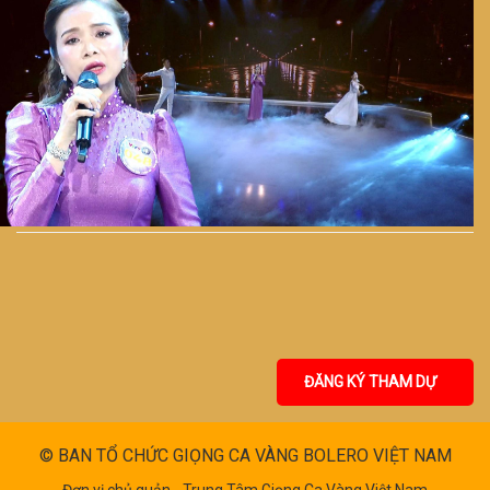
ĐĂNG KÝ THAM DỰ
© BAN TỔ CHỨC GIỌNG CA VÀNG BOLERO VIỆT NAM
Đơn vị chủ quản - Trung Tâm Giọng Ca Vàng Việt Nam