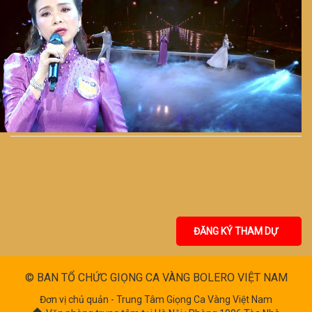
ĐĂNG KÝ THAM DỰ
© BAN TỔ CHỨC GIỌNG CA VÀNG BOLERO VIỆT NAM
Đơn vị chủ quản - Trung Tâm Giọng Ca Vàng Việt Nam