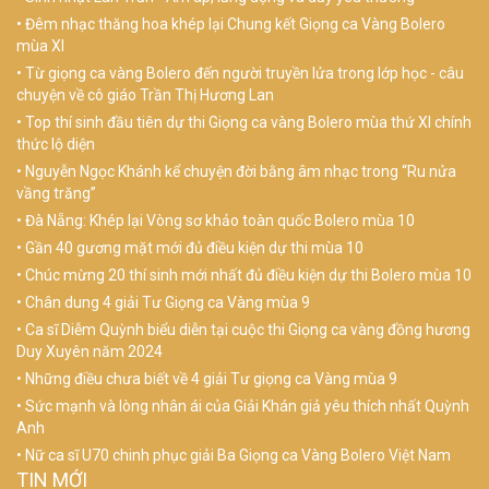
Đêm nhạc thăng hoa khép lại Chung kết Giọng ca Vàng Bolero
mùa XI
Từ giọng ca vàng Bolero đến người truyền lửa trong lớp học - câu
chuyện về cô giáo Trần Thị Hương Lan
Top thí sinh đầu tiên dự thi Giọng ca vàng Bolero mùa thứ XI chính
thức lộ diện
Nguyễn Ngọc Khánh kể chuyện đời bằng âm nhạc trong “Ru nửa
vầng trăng”
Đà Nẵng: Khép lại Vòng sơ khảo toàn quốc Bolero mùa 10
Gần 40 gương mặt mới đủ điều kiện dự thi mùa 10
Chúc mừng 20 thí sinh mới nhất đủ điều kiện dự thi Bolero mùa 10
Chân dung 4 giải Tư Giọng ca Vàng mùa 9
Ca sĩ Diễm Quỳnh biểu diễn tại cuộc thi Giọng ca vàng đồng hương
Duy Xuyên năm 2024
Những điều chưa biết về 4 giải Tư giọng ca Vàng mùa 9
Sức mạnh và lòng nhân ái của Giải Khán giả yêu thích nhất Quỳnh
Anh
Nữ ca sĩ U70 chinh phục giải Ba Giọng ca Vàng Bolero Việt Nam
TIN MỚI