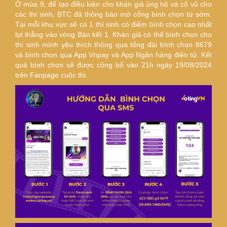
Ở mùa 9, để tạo điều kiện cho khán giả ủng hộ và cổ vũ cho
các thí sinh, BTC đã thông báo mở cổng bình chọn từ sớm.
Tại mỗi khu vực sẽ có 1 thí sinh có điểm bình chọn cao nhất
lọt thẳng vào vòng Bán kết 1. Khán giả có thể bình chọn cho
thí sinh mình yêu thích thông qua tổng đài bình chọn 8679
và bình chọn qua App Vnpay và App Ngân hàng điện tử. Kết
quả bình chọn sẽ được công bố vào 21h ngày 19/08/2024
trên Fanpage cuộc thi.