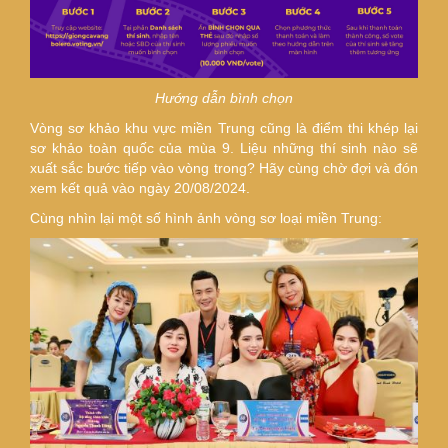
Hướng dẫn bình chọn
Vòng sơ khảo khu vực miền Trung cũng là điểm thi khép lại
sơ khảo toàn quốc của mùa 9. Liệu những thí sinh nào sẽ
xuất sắc bước tiếp vào vòng trong? Hãy cùng chờ đợi và đón
xem kết quả vào ngày 20/08/2024.
Cùng nhìn lại một số hình ảnh vòng sơ loại miền Trung: