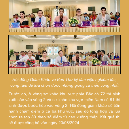
Hội đồng Giám Khảo và Ban Thư ký làm việc nghiêm túc,
công tâm để lựa chọn được những giọng ca triển vọng nhất
Trước đó, ở vòng sơ khảo khu vực phía Bắc có 72 thí sinh
xuất sắc vào vòng 2 và sơ khảo khu vực miền Nam có 91 thí
sinh được bước tiếp vào vòng 2. Hội đồng giám khảo sẽ tiến
hành chấm điểm ở cả ba khu vực, sau đó tổng hợp và lựa
chọn ra top 80 theo số điểm từ cao xuống thấp. Kết quả thi
sẽ được công bố vào ngày 20/08/2024.