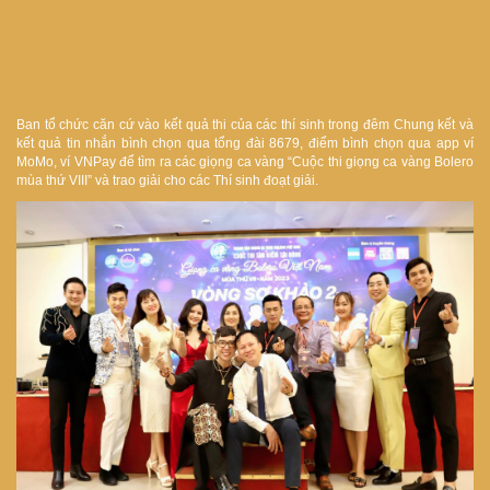
Ban tổ chức căn cứ vào kết quả thi của các thí sinh trong đêm Chung kết và
kết quả tin nhắn bình chọn qua tổng đài 8679, điểm bình chọn qua app ví
MoMo, ví VNPay để tìm ra các giọng ca vàng “Cuộc thi giọng ca vàng Bolero
mùa thứ VIII” và trao giải cho các Thí sinh đoạt giải.