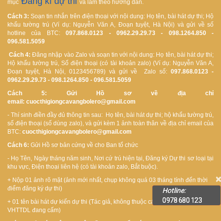
Đăng kí dự thi
mục
và làm theo hướng dẫn.
Cách 3:
Soạn tin nhắn trên điện thoại với nội dung: Họ tên, bài hát dự thi; Hộ
khẩu tường trú (Ví dụ: Nguyễn Văn A, Đoạn tuyệt, Hà Nội) và gửi về số
hotline của BTC:
097.868.0123 - 0962.29.29.73 - 098.1264.850 -
096.581.5059
Cách 4:
Đăng nhập vào Zalo và soạn tin với nội dung: Họ tên, bài hát dự thi;
Hộ khẩu tường trú, Số điện thoại (có tài khoản zalo) (Ví dụ: Nguyễn Văn A,
Đoạn tuyệt, Hà Nội, 0123456789) và gửi về Zalo số:
097.868.0123 -
0962.29.29.73 - 098.1264.850 - 096.581.5059
Cách 5: Gửi Hồ sơ về địa chỉ
email:
cuocthigiongcavangbolero@gmail.com
- Thí sinh điền đầy đủ thông tin sau: Họ tên, bài hát dự thi; hộ khẩu tường trú,
số điện thoại (số dùng zalo), và gửi kèm 1 ảnh toàn thân về địa chỉ email của
BTC:
cuocthigiongcavangbolero@gmail.com
Cách 6:
Gửi Hồ sơ bản cứng về cho Ban tổ chức
- Họ Tên, Ngày tháng năm sinh, Nơi cứ trú hiện tại, Đăng ký Dự thi sơ loại tại
khu vực, Điện thoại liên hệ (có tài khoản zalo, Bắt buộc).
×
+ Nộp 01 ảnh rõ mặt (ảnh mới nhất, chụp không quá 03 tháng tính đến thời
điểm đăng ký dự thi)
Hotline:
0978 680 123
+ 01 tên bài hát dự kiến dự thi (Tác giả, không thuộc các bài hát mà bộ
VHTTDL đang cấm)