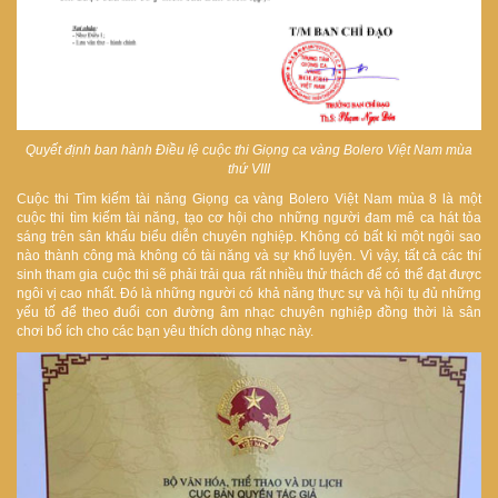
Quyết định ban hành Điều lệ cuộc thi Giọng ca vàng Bolero Việt Nam mùa
thứ VIII
Cuộc thi Tìm kiếm tài năng Giọng ca vàng Bolero Việt Nam mùa 8 là một
cuộc thi tìm kiếm tài năng, tạo cơ hội cho những người đam mê ca hát tỏa
sáng trên sân khấu biểu diễn chuyên nghiệp. Không có bất kì một ngôi sao
nào thành công mà không có tài năng và sự khổ luyện. Vì vậy, tất cả các thí
sinh tham gia cuộc thi sẽ phải trải qua rất nhiều thử thách để có thể đạt được
ngôi vị cao nhất. Đó là những người có khả năng thực sự và hội tụ đủ những
yếu tố để theo đuổi con đường âm nhạc chuyên nghiệp đồng thời là sân
chơi bổ ích cho các bạn yêu thích dòng nhạc này.